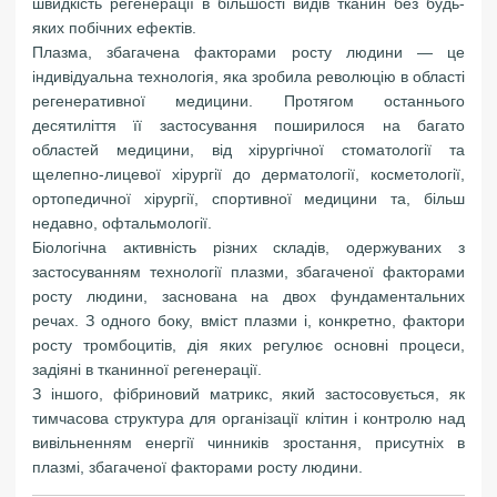
швидкість регенерації в більшості видів тканин без будь-
яких побічних ефектів.
Плазма, збагачена факторами росту людини — це
індивідуальна технологія, яка зробила революцію в області
регенеративної медицини. Протягом останнього
десятиліття її застосування поширилося на багато
областей медицини, від хірургічної стоматології та
щелепно-лицевої хірургії до дерматології, косметології,
ортопедичної хірургії, спортивної медицини та, більш
недавно, офтальмології.
Біологічна активність різних складів, одержуваних з
застосуванням технології плазми, збагаченої факторами
росту людини, заснована на двох фундаментальних
речах. З одного боку, вміст плазми і, конкретно, фактори
росту тромбоцитів, дія яких регулює основні процеси,
задіяні в тканинної регенерації.
З іншого, фібриновий матрикс, який застосовується, як
тимчасова структура для організації клітин і контролю над
вивільненням енергії чинників зростання, присутніх в
плазмі, збагаченої факторами росту людини.