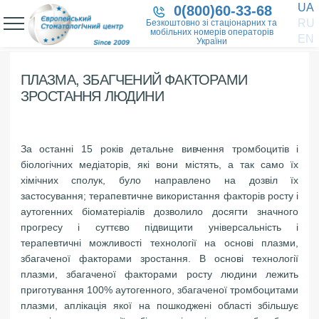
UA
0(800)60-33-68
RU
Безкоштовно зі стаціонарних та
мобільних номерів операторів
EN
України
ПЛАЗМА, ЗБАГЧЕНИЙ ФАКТОРАМИ
ЗРОСТАННЯ ЛЮДИНИ
За останні 15 років детальне вивчення тромбоцитів і
біологічних медіаторів, які вони містять, а так само їх
хімічних сполук, було направлено на дозвіл їх
застосування; терапевтичне використання факторів росту і
аутогенних біоматеріалів дозволило досягти значного
прогресу і суттєво підвищити універсальність і
терапевтичні можливості технології на основі плазми,
збагаченої факторами зростання. В основі технології
плазми, збагаченої факторами росту людини лежить
приготування 100% аутогенного, збагаченої тромбоцитами
плазми, аплікація якої на пошкоджені області збільшує