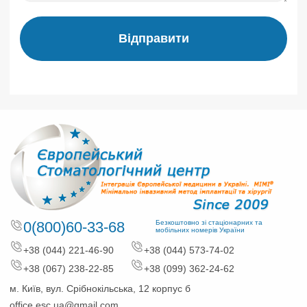
Відправити
0(800)60-33-68
Безкоштовно зі стаціонарних та
мобільних номерів України
+38 (044) 221-46-90
+38 (044) 573-74-02
+38 (067) 238-22-85
+38 (099) 362-24-62
м. Київ, вул. Срібнокільська, 12 корпус б
office.esc.ua@gmail.com