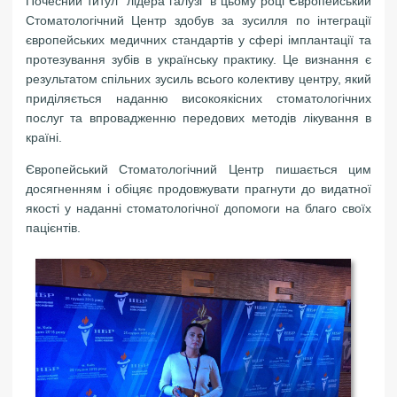
Почесний титул "лідера галузі" в цьому році Європейський
Стоматологічний Центр здобув за зусилля по інтеграції
європейських медичних стандартів у сфері імплантації та
протезування зубів в українську практику. Це визнання є
результатом спільних зусиль всього колективу центру, який
приділяється наданню високоякісних стоматологічних
послуг та впровадженню передових методів лікування в
країні.
Європейський Стоматологічний Центр пишається цим
досягненням і обіцяє продовжувати прагнути до видатної
якості у наданні стоматологічної допомоги на благо своїх
пацієнтів.