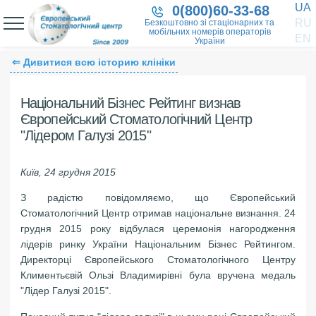
UA
0(800)60-33-68
RU
Безкоштовно зі стаціонарних та
мобільних номерів операторів
EN
України
⇐ Дивитися всю історию клініки
Національний Бізнес Рейтинг визнав
Європейський Стоматологічний Центр
"Лідером Галузі 2015"
Київ, 24 грудня 2015
З радістю повідомляємо, що Європейський
Стоматологічний Центр отримав національне визнання. 24
грудня 2015 року відбулася церемонія нагородження
лідерів ринку України Національним Бізнес Рейтингом.
Директорці Європейського Стоматологічного Центру
Климентьєвій Ользі Владимирівні була вручена медаль
"Лідер Галузі 2015".