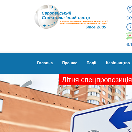
се
ел
Головна
Про нас
Події
Керівництво
Літня спецпропозиція