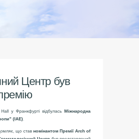
чний Центр був
 премію
n Hall у Франкфурті відбулась
Міжнародна
опи" (IAE)
.
домляє, що став
номінантом Премії Arch of
томатологічний Центр
був представлений