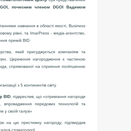
DGOI, почесним членом DGOI Вадимом
аннями навчання в області якості, Business
вітовому рівні, та ImarPress - медіа-агентство,
ення премій BID
рства, який присуджується компаніям та
лузях. Церемонія нагородження є частиною
рида, спрямованої на сприяння поліпшенню
нізації з 5 континентів світу.
р BID
, підкреслив, що «отримання нагороди
а, впровадження передових технологій та
м у своїй галузі»
ію на цю престижну нагороду, підтвердив
алузі стоматології.