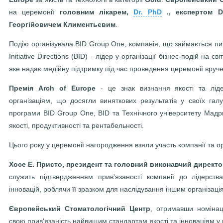
на церемонії
головним лікарем
,
Dr. PhD
., експертом 
Георгійовичем Климентьєвим
.
Подію організувала BID Group One, компанія, що займається пит
Initiative Directions (BID) - лідер у організації бізнес-подій на с
яке надає медійну підтримку під час проведення церемонії вруч
Премія Arch of Europe
- це знак визнання якості та ліде
організаціям, що досягли виняткових результатів у своїх га
програми BID Group One, BID та Технічного університету Мад
якості, продуктивності та рентабельності.
Цього року у церемонії нагородження взяли участь компанії та орга
Хосе Е. Приєто, президент та головний виконавчий директо
служить підтвердженням прив'язаності компанії до лідерств
інновацій, роблячи її зразком для наслідування іншим організація
Європейський Стоматологічний Центр
, отримавши номінац
свою прив'язаність найвищим стандартам якості та інноваціям у г