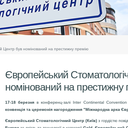
й Центр був номінований на престижну премію
Європейський Стоматологі
номінований на престижну
17-18 березня
в конференц-залі Inter Continental Conventio
конвенція та церемонія нагородження "Міжнародна арка Євр
Європейський Стоматологічний Центр (Київ)
з гордістю пові
Europe
за якість та технології в категорії
Gold
.
Європейський С