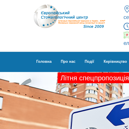
се
ел
Головна
Про нас
Події
Керівництво
Літня спецпропозиція