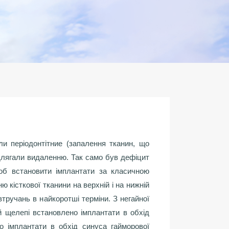
ули періодонтітние (запалення тканин, що
підлягали видаленню. Так само був дефіцит
 щоб встановити імплантати за класичною
 кісткової тканини на верхній і на нижній
тручань в найкоротші терміни. З негайної
й щелепі встановлено імплантати в обхід
о імплантати в обхід синуса гайморової