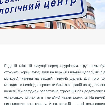
В даній клінічній ситуації перед хірургічним втручанням б
оточують корінь зуба) зуби на верхній і нижній щелепі, які 
кісткової тканини на верхній і нижній щелепі. Для того,
методикою необхідно провести багато операцій по відновленню
щелепі. Ми погодили оперативне втручання без додаткових в
установкою імплантатів і негайної навантаженням. На нижні
нижньощелепного каналу. А на верхній щелепі встановлен