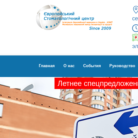
се
эл
Главная
О нас
Cобытия
Руководство
Летнее спецпредложени