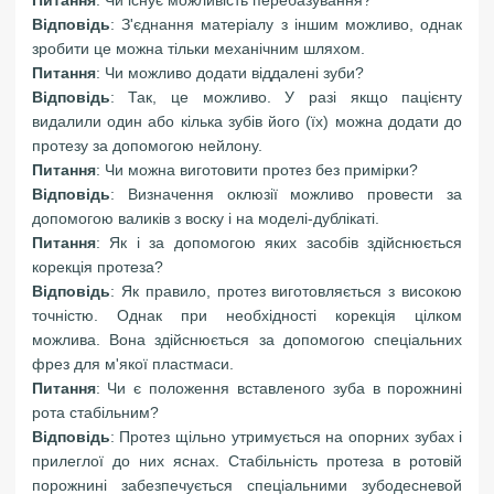
Відповідь
: З'єднання матеріалу з іншим можливо, однак
зробити це можна тільки механічним шляхом.
Питання
: Чи можливо додати віддалені зуби?
Відповідь
: Так, це можливо. У разі якщо пацієнту
видалили один або кілька зубів його (їх) можна додати до
протезу за допомогою нейлону.
Питання
: Чи можна виготовити протез без примірки?
Відповідь
: Визначення оклюзії можливо провести за
допомогою валиків з воску і на моделі-дублікаті.
Питання
: Як і за допомогою яких засобів здійснюється
корекція протеза?
Відповідь
: Як правило, протез виготовляється з високою
точністю. Однак при необхідності корекція цілком
можлива. Вона здійснюється за допомогою спеціальних
фрез для м'якої пластмаси.
Питання
: Чи є положення вставленого зуба в порожнині
рота стабільним?
Відповідь
: Протез щільно утримується на опорних зубах і
прилеглої до них яснах. Стабільність протеза в ротовій
порожнині забезпечується спеціальними зубодесневой