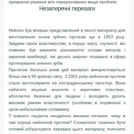
прекрасне рішення всіх перерахованих вище проблем.
Незаперечні переваги
Нейлон був вперше представлений в якості матеріалу для
виготовлення основ зубних протезів ще в 1953 році.
Завдяки своїм властивостям, в першу чергу, гнучкості, він
повинен був замінити різноманітні сплави металів і
акрилові комбінації, які досить широко поширені в сфері
протезування знімних зубів.
Протягом багатьох років цей матеріал використовується
більш ніж в 90 країнах світу. З 2001 року нейлонові протези
стали застосовувати на пострадянському просторі. Вони
набагато міцніше аналогів з акрилових пластмас,
абсолютно безпечні для людини і володіють досить
високим рівнем еластичності (особливо в порівнянні з
хром-кобальтовими сплавами).
У кожного пацієнта неодмінно виникне питання: чому ж
такі хороші нейлонові протези? Стоматолог повинен бути
готовий обґрунтувати переваги цього матеріалу, пояснити