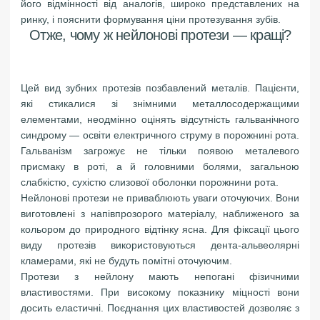
його відмінності від аналогів, широко представлених на
ринку, і пояснити формування ціни протезування зубів.
Отже, чому ж нейлонові протези — кращі?
Цей вид зубних протезів позбавлений металів. Пацієнти,
які стикалися зі знімними металлосодержащими
елементами, неодмінно оцінять відсутність гальванічного
синдрому — освіти електричного струму в порожнині рота.
Гальванізм загрожує не тільки появою металевого
присмаку в роті, а й головними болями, загальною
слабкістю, сухістю слизової оболонки порожнини рота.
Нейлонові протези не приваблюють уваги оточуючих. Вони
виготовлені з напівпрозорого матеріалу, наближеного за
кольором до природного відтінку ясна. Для фіксації цього
виду протезів використовуються дента-альвеолярні
кламерами, які не будуть помітні оточуючим.
Протези з нейлону мають непогані фізичними
властивостями. При високому показнику міцності вони
досить еластичні. Поєднання цих властивостей дозволяє з