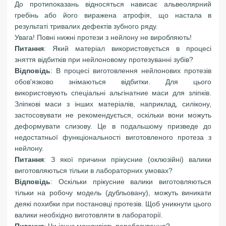
До протипоказань відносяться нависає альвеолярний
гребінь або його виражена атрофія, що настала в
результаті тривалих дефектів зубного ряду.
Увага! Повні нижні протези з нейлону не виробляють!
Питання
: Який матеріал використовується в процесі
зняття відбитків при нейлоновому протезуванні зубів?
Відповідь
: В процесі виготовлення нейлонових протезів
обов'язково знімаються відбитки. Для цього
використовують спеціальні альгінатние маси для зліпків.
Зліпкові маси з інших матеріалів, наприклад, силікону,
застосовувати не рекомендується, оскільки вони можуть
деформувати слизову. Це в подальшому призведе до
недостатньої функціональності виготовленого протеза з
нейлону.
Питання
: З якої причини прікусние (оклюзійні) валики
виготовляються тільки в лабораторних умовах?
Відповідь
: Оскільки прікусние валики виготовляються
тільки на робочу модель (дубльовану), можуть виникати
деякі похибки при постановці протезів. Щоб уникнути цього
валики необхідно виготовляти в лабораторії.
Питання
: Чи існує можливість перебазування?