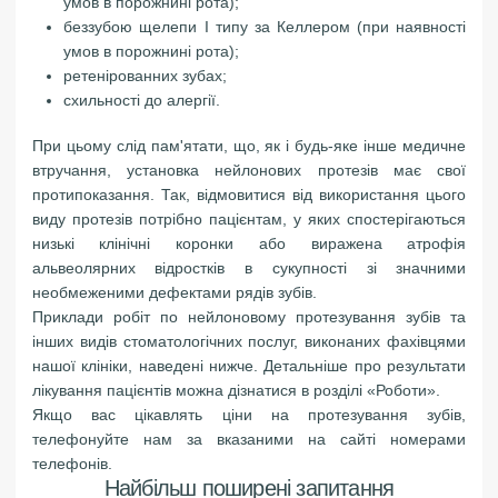
умов в порожнині рота);
беззубою щелепи I типу за Келлером (при наявності
умов в порожнині рота);
ретенірованних зубах;
схильності до алергії.
При цьому слід пам'ятати, що, як і будь-яке інше медичне
втручання, установка нейлонових протезів має свої
протипоказання. Так, відмовитися від використання цього
виду протезів потрібно пацієнтам, у яких спостерігаються
низькі клінічні коронки або виражена атрофія
альвеолярних відростків в сукупності зі значними
необмеженими дефектами рядів зубів.
Приклади робіт по нейлоновому протезування зубів та
інших видів стоматологічних послуг, виконаних фахівцями
нашої клініки, наведені нижче. Детальніше про результати
лікування пацієнтів можна дізнатися в розділі «Роботи».
Якщо вас цікавлять ціни на протезування зубів,
телефонуйте нам за вказаними на сайті номерами
телефонів.
Найбільш поширені запитання