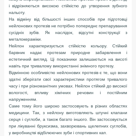
і відрізняються високою стійкістю до утворення зубного
нальоту.
На відміну від більшості інших способів при підготовці
нейлонових протезів не потрібно попереднє препарування
сусідніх зубів. Як наслідок, відсутні конструкції з
металокераміки.
Нейлон характеризується стійкістю кольору. Стійкий
барвник надає протезам природне забарвлення і
естетичний вигляд. Ці показники залишаються на висоті
навіть при тривалому використанні знімного протезу.
Відмінною особливістю нейлонових протезів є те, що вони
здатні зберігати свої характеристики протягом тривалого
часу і при різноманітних умовах. Нейлон стійкий до високої
вологості, впливу хімічних речовин і постійним
напруженням.
Саме тому його широко застосовують в різних областях
медицини. Так, з нейлону виготовляють штучні клапани
серця і суглоби, а також багато іншого. Він застосовується
при лікуванні бруксизма, захворювань щелепних суглобів,
у виробництві відбілюючих зуби і спортивних кап.