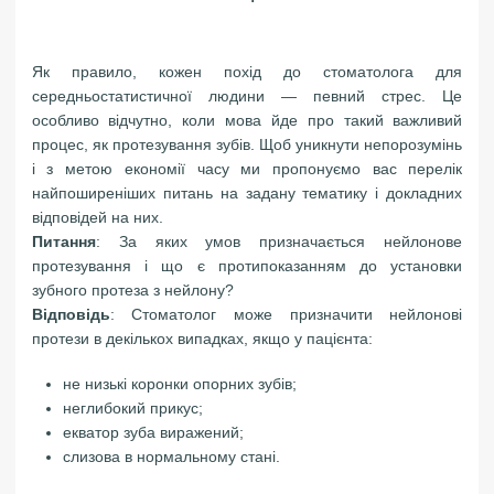
Як правило, кожен похід до стоматолога для
середньостатистичної людини — певний стрес. Це
особливо відчутно, коли мова йде про такий важливий
процес, як протезування зубів. Щоб уникнути непорозумінь
і з метою економії часу ми пропонуємо вас перелік
найпоширеніших питань на задану тематику і докладних
відповідей на них.
Питання
: За яких умов призначається нейлонове
протезування і що є протипоказанням до установки
зубного протеза з нейлону?
Відповідь
: Стоматолог може призначити нейлонові
протези в декількох випадках, якщо у пацієнта:
не низькі коронки опорних зубів;
неглибокий прикус;
екватор зуба виражений;
слизова в нормальному стані.