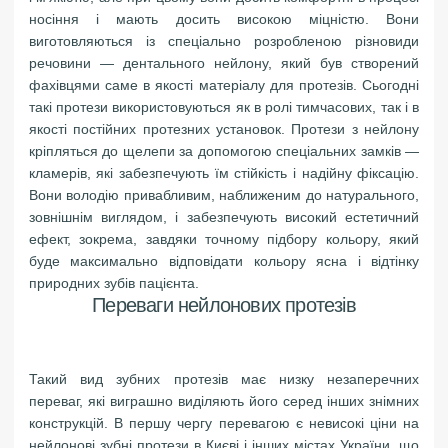
носіння і мають досить високою міцністю. Вони
виготовляються із спеціально розробленою різновиди
речовини — дентального нейлону, який був створений
фахівцями саме в якості матеріалу для протезів. Сьогодні
такі протези використовуються як в ролі тимчасових, так і в
якості постійних протезних установок. Протези з нейлону
кріпляться до щелепи за допомогою спеціальних замків —
кламерів, які забезпечують їм стійкість і надійну фіксацію.
Вони володію привабливим, наближеним до натурального,
зовнішнім виглядом, і забезпечують високий естетичний
ефект, зокрема, завдяки точному підбору кольору, який
буде максимально відповідати кольору ясна і відтінку
природних зубів пацієнта.
Переваги нейлонових протезів
Такий вид зубних протезів має низку незаперечних
переваг, які виграшно виділяють його серед інших знімних
конструкцій. В першу чергу перевагою є невисокі ціни на
нейлонові зубні протези в Києві і інших містах України, що