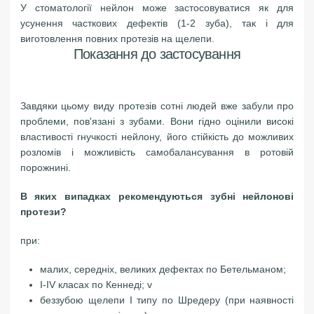
У стоматології нейлон може застосовуватися як для
усунення часткових дефектів (1-2 зуба), так і для
виготовлення повних протезів на щелепи.
Показання до застосування
Завдяки цьому виду протезів сотні людей вже забули про
проблеми, пов'язані з зубами. Вони гідно оцінили високі
властивості гнучкості нейлону, його стійкість до можливих
розломів і можливість самобалансування в ротовій
порожнині.
В яких випадках рекомендуються зубні нейлонові
протези?
при:
малих, середніх, великих дефектах по Бетельманом;
I-IV класах по Кеннеді; v
беззубою щелепи I типу по Шредеру (при наявності