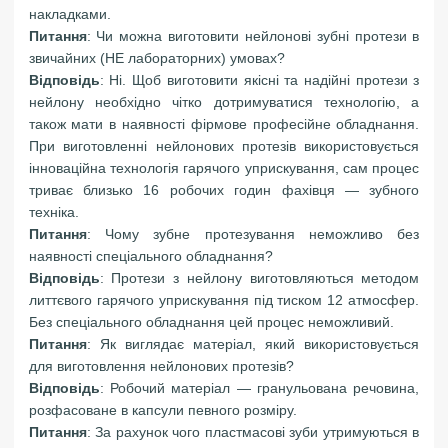
накладками.
Питання
: Чи можна виготовити нейлонові зубні протези в
звичайних (НЕ лабораторних) умовах?
Відповідь
: Ні. Щоб виготовити якісні та надійні протези з
нейлону необхідно чітко дотримуватися технологію, а
також мати в наявності фірмове професійне обладнання.
При виготовленні нейлонових протезів використовується
інноваційна технологія гарячого уприскування, сам процес
триває близько 16 робочих годин фахівця — зубного
техніка.
Питання
: Чому зубне протезування неможливо без
наявності спеціального обладнання?
Відповідь
: Протези з нейлону виготовляються методом
литтєвого гарячого уприскування під тиском 12 атмосфер.
Без спеціального обладнання цей процес неможливий.
Питання
: Як виглядає матеріал, який використовується
для виготовлення нейлонових протезів?
Відповідь
: Робочий матеріал — гранульована речовина,
розфасоване в капсули певного розміру.
Питання
: За рахунок чого пластмасові зуби утримуються в