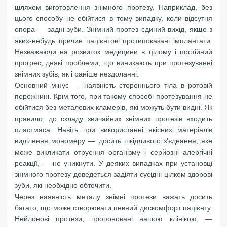
шляхом виготовлення знімного протезу. Наприклад, без
цього способу не обійтися в тому випадку, коли відсутня
опора — задні зуби. Знімний протез єдиний вихід, якщо з
яких-небудь причин пацієнтові протипоказані імплантати.
Незважаючи на розвиток медицини в цілому і постійний
прогрес, деякі проблеми, що виникають при протезуванні
знімних зубів, як і раніше нездоланні.
Основний мінус — наявність стороннього тіла в ротовій
порожнині. Крім того, при такому способі протезування не
обійтися без металевих кламерів, які можуть бути видні. Як
правило, до складу звичайних знімних протезів входить
пластмаса. Навіть при використанні якісних матеріалів
виділення мономеру — досить шкідливого з'єднання, яке
може викликати отруєння організму і серйозні алергічні
реакції, — не уникнути. У деяких випадках при установці
знімного протезу доведеться задіяти сусідні цілком здорові
зуби, які необхідно обточити.
Через наявність металу знімні протези важать досить
багато, що може створювати певний дискомфорт пацієнту.
Нейлонові протези, пропоновані нашою клінікою, —