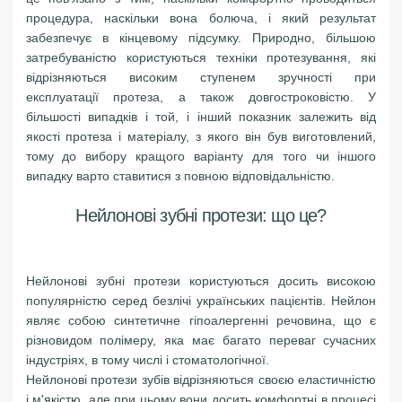
процедура, наскільки вона болюча, і який результат
забезпечує в кінцевому підсумку. Природно, більшою
затребуваністю користуються техніки протезування, які
відрізняються високим ступенем зручності при
експлуатації протеза, а також довгостроковістю. У
більшості випадків і той, і інший показник залежить від
якості протеза і матеріалу, з якого він був виготовлений,
тому до вибору кращого варіанту для того чи іншого
випадку варто ставитися з повною відповідальністю.
Нейлонові зубні протези: що це?
Нейлонові зубні протези користуються досить високою
популярністю серед безлічі українських пацієнтів. Нейлон
являє собою синтетичне гіпоалергенні речовина, що є
різновидом полімеру, яка має багато переваг сучасних
індустріях, в тому числі і стоматологічної.
Нейлонові протези зубів відрізняються своєю еластичністю
і м'якістю, але при цьому вони досить комфортні в процесі