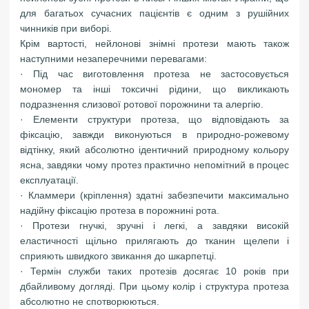
для багатьох сучасних пацієнтів є одним з рушійних
чинників при виборі.
Крім вартості, нейлонові знімні протези мають також
наступними незаперечними перевагами:
· Під час виготовлення протеза не застосовується
мономер та інші токсичні рідини, що викликають
подразнення слизової ротової порожнини та алергію.
· Елементи структури протеза, що відповідають за
фіксацію, завжди виконуються в природно-рожевому
відтінку, який абсолютно ідентичний природному кольору
ясна, завдяки чому протез практично непомітний в процес
експлуатації.
· Кламмери (кріплення) здатні забезпечити максимально
надійну фіксацію протеза в порожнині рота.
· Протези гнучкі, зручні і легкі, а завдяки високій
еластичності щільно прилягають до тканин щелепи і
сприяють швидкого звикання до шкарпетці.
· Термін служби таких протезів досягає 10 років при
дбайливому догляді. При цьому колір і структура протеза
абсолютно не спотворюються.