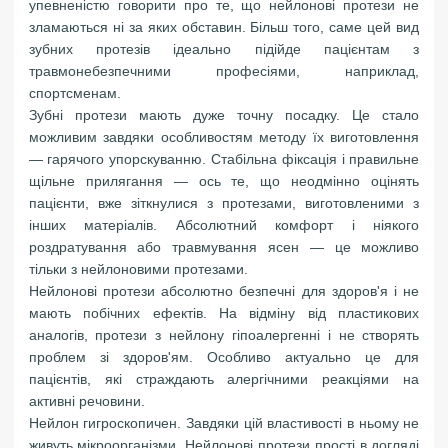
упевненістю говорити про те, що нейлонові протези не
зламаються ні за яких обставин. Більш того, саме цей вид
зубних протезів ідеально підійде пацієнтам з
травмонебезпечними професіями, наприклад,
спортсменам.
Зубні протези мають дуже точну посадку. Це стало
можливим завдяки особливостям методу їх виготовлення
— гарячого упорскуванню. Стабільна фіксація і правильне
щільне прилягання — ось те, що неодмінно оцінять
пацієнти, вже зіткнулися з протезами, виготовленими з
інших матеріалів. Абсолютний комфорт і ніякого
роздратування або травмування ясен — це можливо
тільки з нейлоновими протезами.
Нейлонові протези абсолютно безпечні для здоров'я і не
мають побічних ефектів. На відміну від пластикових
аналогів, протези з нейлону гіпоалергенні і не створять
проблем зі здоров'ям. Особливо актуально це для
пацієнтів, які страждають алергічними реакціями на
активні речовини.
Нейлон гигроскопичен. Завдяки цій властивості в ньому не
живуть мікроорганізми. Нейлонові протези прості в догляді