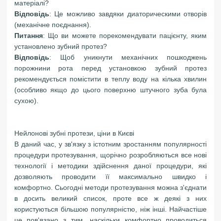
матеріалі?
Відповідь
: Це можливо завдяки диаторическими отворів
(механічне поєднання).
Питання
: Що ви можете порекомендувати пацієнту, яким
установлено зубний протез?
Відповідь
: Щоб уникнути механічних пошкоджень
порожнини рота перед установкою зубний протез
рекомендується помістити в теплу воду на кілька хвилин
(особливо якщо до цього поверхню штучного зуба була
сухою).
Нейлонові зубні протези, ціни в Києві
В даний час, у зв'язку з істотним зростанням популярності
процедури протезування, щорічно розробляються все нові
технології і методики здійснення даної процедури, які
дозволяють проводити її максимально швидко і
комфортно. Сьогодні методи протезування можна з'єднати
в досить великий список, проте все ж деякі з них
користуються більшою популярністю, ніж інші. Найчастіше
це пов'язано з тим, наскільки комфортно проводиться