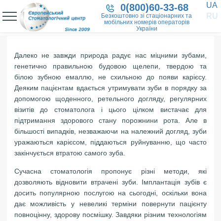
UA
0(800)60-33-68
RU
Безкоштовно зі стаціонарних та
мобільних номерів операторів
України
Далеко не завжди природа радує нас міцними зубами,
генетично правильною будовою щелепи, твердою та
білою зубною емаллю, не схильною до появи карієсу.
Деяким пацієнтам вдається утримувати зуби в порядку за
допомогою щоденного, ретельного догляду, регулярних
візитів до стоматолога і цього цілком вистачає для
підтримання здорового стану порожнини рота. Але в
більшості випадків, незважаючи на належний догляд, зуби
уражаються карієсом, піддаються руйнуванню, що часто
закінчується втратою самого зуба.
Сучасна стоматологія пропонує різні методи, які
дозволяють відновити втрачені зуби. Імплантація зубів є
досить популярною послугою на сьогодні, оскільки вона
дає можливість у невеликі терміни повернути пацієнту
повноцінну, здорову посмішку. Завдяки різним технологіям