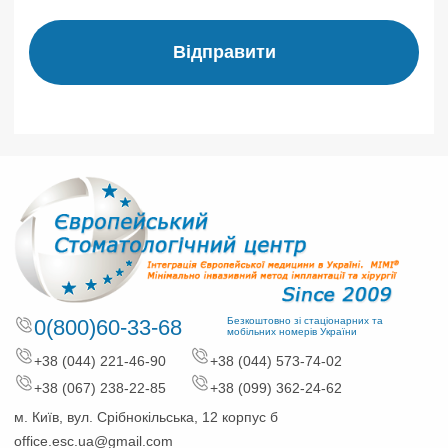
Відправити
0(800)60-33-68
Безкоштовно зі стаціонарних та
мобільних номерів України
+38 (044) 221-46-90
+38 (044) 573-74-02
+38 (067) 238-22-85
+38 (099) 362-24-62
м. Київ, вул. Срібнокільська, 12 корпус б
office.esc.ua@gmail.com