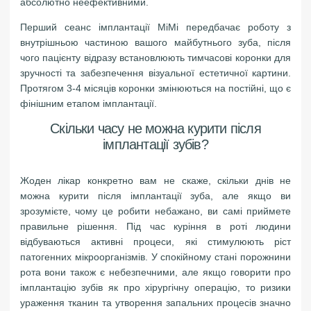
абсолютно неефективними.
Перший сеанс імплантації MіMі передбачає роботу з
внутрішньою частиною вашого майбутнього зуба, після
чого пацієнту відразу встановлюють тимчасові коронки для
зручності та забезпечення візуальної естетичної картини.
Протягом 3-4 місяців коронки змінюються на постійні, що є
фінішним етапом імплантації.
Скільки часу не можна курити після
імплантації зубів?
Жоден лікар конкретно вам не скаже, скільки днів не
можна курити після імплантації зуба, але якщо ви
зрозумієте, чому це робити небажано, ви самі приймете
правильне рішення. Під час куріння в роті людини
відбуваються активні процеси, які стимулюють ріст
патогенних мікроорганізмів. У спокійному стані порожнини
рота вони також є небезпечними, але якщо говорити про
імплантацію зубів як про хірургічну операцію, то ризики
ураження тканин та утворення запальних процесів значно