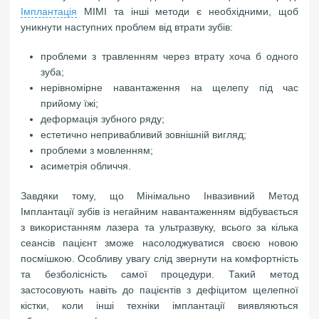
Імплантація
MIMI та інші методи є необхідними, щоб
уникнути наступних проблем від втрати зубів:
проблеми з травленням через втрату хоча б одного
зуба;
нерівномірне навантаження на щелепу під час
прийому їжі;
деформація зубного ряду;
естетично непривабливий зовнішній вигляд;
проблеми з мовленням;
асиметрія обличчя.
Завдяки тому, що Мінімально Інвазивний Метод
Імплантації зубів із негайним навантаженням відбувається
з використанням лазера та ультразвуку, всього за кілька
сеансів пацієнт зможе насолоджуватися своєю новою
посмішкою. Особливу увагу слід звернути на комфортність
та безболісність самої процедури. Такий метод
застосовують навіть до пацієнтів з дефіцитом щелепної
кістки, коли інші техніки імплантації виявляються