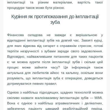
імплантації та різним матеріалам, вартість такої
процедури також може бути різною.
Куріння як протипоказання до імплантації
зуба
Фінансова складова не завжди є вирішальною у
відкладанні імплантації зубів на довгий час. Завзяті курці,
для яких відмова від сигарет є справжнім стресом, готові
терпіти незручності з зубами заради свого задоволення.
Відповідно, найважливішим питанням для таких пацієнтів
є: чи можна курити після імплантації зубів і скільки цей
процес може зайняти часу? Ця інформація також
актуальна для любителів айкос та кальяну, оскільки вони
розуміють, що імплантація зуба є операцією, доведеться
дотримуватися певних правил.
Однією з найбільш підходящих, щадних технологій можна
сміливо назвати малоінвазивну імплантацію зубів — MіMі.
Вона є однією з найбільш атравматичних і делікатних,
забезпечує пацієнту швидкий реабілітаційний період.