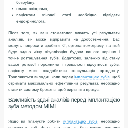
білірубіну;
гемостазіограма;
пацієнтам жіночої статі необхідно відвідати
ендокринолога.
Після того, як ваш стоматолог вивчить усі результати
аналізів, він може відправити на дообстеження. Вас
можуть попросити зробити КТ, ортопантомограму, на якій
буде видно чітку візуалізацію будови вашого коріння і
точне розташування зубів. Додатково, залежно від стану
вашої ротової порожнини і тривалості відсутності зубів,
пацієнту може знадобитися консультація ортодонту.
Трапляються випадки, коли перед
імплантацією зубів
, щоб
отримати максимально ефективний результат, необхідно
ставити систему брекетів, щоб вирівняти прикус.
Важливість здачі аналізів перед імплантацією
зуба методом MIMI
Якщо ви плануєте робити
імплантацію зубів
, необхідно
врахувати той факт, що вам у будь-якому випадку