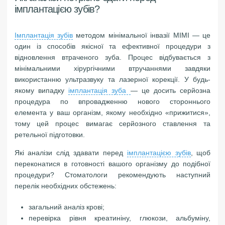
імплантацією зубів?
Імплантація зубів
методом мінімальної інвазії MIMI — це
один із способів якісної та ефективної процедури з
відновлення втраченого зуба. Процес відбувається з
мінімальними хірургічними втручаннями завдяки
використанню ультразвуку та лазерної корекції. У будь-
якому випадку
імплантація зуба
— це досить серйозна
процедура по впровадженню нового стороннього
елемента у ваш організм, якому необхідно «прижитися»,
тому цей процес вимагає серйозного ставлення та
ретельної підготовки.
Які аналізи слід здавати перед
імплантацією зубів
, щоб
переконатися в готовності вашого організму до подібної
процедури? Стоматологи рекомендують наступний
перелік необхідних обстежень:
загальний аналіз крові;
перевірка рівня креатиніну, глюкози, альбуміну,