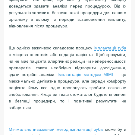
доведеться здавати аналізи перед процедурою. Від їх
результатів залежить безпека такої процедури для вашого
організму в цілому та періоди встановлення імпланту,
відновлення після процедури.
Ще однією важливою складовою процесу
імплантації зуба
є місцева анестезія або седація пацієнта. Щоб зрозуміти,
чи не має пацієнта алергічних реакцій чи непереносимості
препаратів, також необхідно відтворити дослідження,
здати потрібні аналізи.
Імплантація методом MIMI
— це
максимально делікатна процедура, але заради комфорту
пацієнта йому все одно пропонують зробити локальне
знеболювання. Якщо ви і ваш стоматолог будете впевнені
в безпеці процедури, то і позитивні результати не
забаряться.
Мінімально інвазивний метод імплантації зубів
може бути