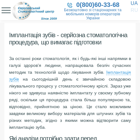
UA
0(800)60-33-68
RU
Безкоштовно зі стаціонарних та
мобільних номерів операторів
України
Імплантація зубів - серйозна стоматологічна
процедура, що вимагає підготовки
За останні роки стоматологія, як і будь-які інші напрямки в
галузі здоров'я людини, напрацювала безліч сучасних
методик та технологій щодо лікування зубів.
Імплантація
зубів
на сьогоднішній день є звичайною складовою
лікувального процесу у стоматологічному кріслі. Зараз уже
нікого не здивуєш наявністю імплантату у своєму зубному
ряді, оскільки ця процедура стала більш популярною та,
відповідно, прийнятною за ціною. Це стало можливим
завдяки великому вибору матеріалів для штучних зубів та
різних методик, згідно з якими можна відтворити саму
імплантацію зуба.
Які аналізи потрібно здати перед