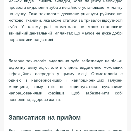
кількох видів. Існують випадки, коли пацієнту необхідно
провести видалення зуба з негайною установкою імпланту
на лунку. Така технологія дозволяє уникнути руйнування
кісткової тканини, яка може статися за тривалої відсутності
зуба. У такому разі стоматолог не може встановити
звичайний дентальний імплантат, що малює не дуже добрі
перспективи пацієнтові.
Лазерна технологія видалення зуба забезпечує не тільки
акуратну ампутацію, але й сприяє видаленню можливих
інфекційних осередків у цьому місці. Стоматологія є
однією з найсерйозніших і найпоширеніших галузей
медицини, тому гріх не користуватися сучасними
напрацюваннями фахівців, щоб забезпечити собі
повноцінне, здорове життя.
Записатися на прийом
Будь ласка, заповніть форму і ми зв'яжемося з вами