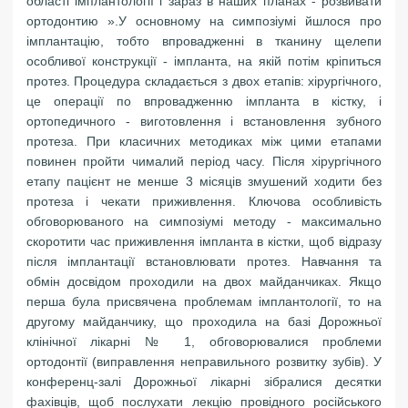
області імплантології і зараз в наших планах - розвивати
ортодонтию ».У основному на симпозіумі йшлося про
імплантацію, тобто впровадженні в тканину щелепи
особливої ​​конструкції - імпланта, на якій потім кріпиться
протез. Процедура складається з двох етапів: хірургічного,
це операції по впровадженню імпланта в кістку, і
ортопедичного - виготовлення і встановлення зубного
протеза. При класичних методиках між цими етапами
повинен пройти чималий період часу. Після хірургічного
етапу пацієнт не менше 3 місяців змушений ходити без
протеза і чекати приживлення. Ключова особливість
обговорюваного на симпозіумі методу - максимально
скоротити час приживлення імпланта в кістки, щоб відразу
після імплантації встановлювати протез. Навчання та
обмін досвідом проходили на двох майданчиках. Якщо
перша була присвячена проблемам імплантології, то на
другому майданчику, що проходила на базі Дорожньої
клінічної лікарні № 1, обговорювалися проблеми
ортодонтії (виправлення неправильного розвитку зубів). У
конференц-залі Дорожньої лікарні зібралися десятки
фахівців, щоб послухати лекцію провідного російського