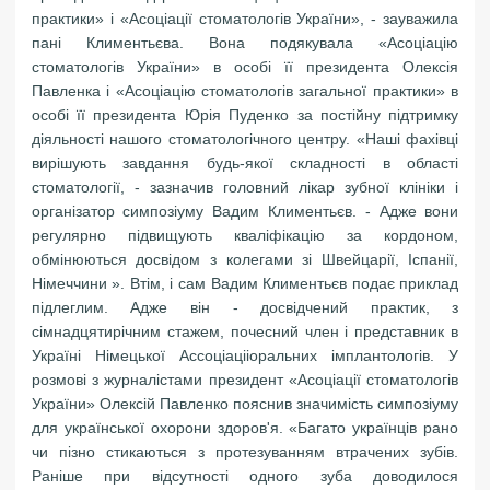
практики» і «Асоціації стоматологів України», - зауважила
пані Климентьєва. Вона подякувала «Асоціацію
стоматологів України» в особі її президента Олексія
Павленка і «Асоціацію стоматологів загальної практики» в
особі її президента Юрія Пуденко за постійну підтримку
діяльності нашого стоматологічного центру. «Наші фахівці
вирішують завдання будь-якої складності в області
стоматології, - зазначив головний лікар зубної клініки і
організатор симпозіуму Вадим Климентьєв. - Адже вони
регулярно підвищують кваліфікацію за кордоном,
обмінюються досвідом з колегами зі Швейцарії, Іспанії,
Німеччини ». Втім, і сам Вадим Климентьєв подає приклад
підлеглим. Адже він - досвідчений практик, з
сімнадцятирічним стажем, почесний член і представник в
Україні Німецької Ассоціацііоральних імплантологів. У
розмові з журналістами президент «Асоціації стоматологів
України» Олексій Павленко пояснив значимість симпозіуму
для української охорони здоров'я. «Багато українців рано
чи пізно стикаються з протезуванням втрачених зубів.
Раніше при відсутності одного зуба доводилося