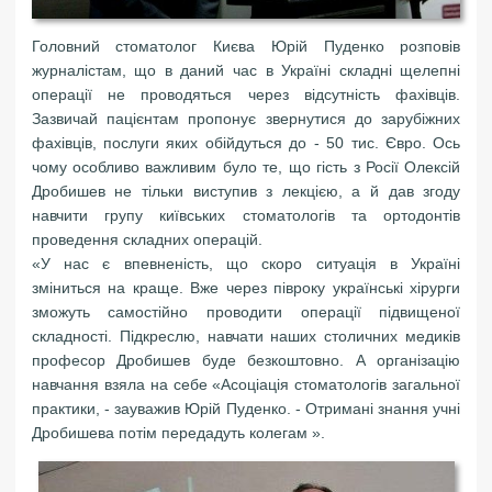
Головний стоматолог Києва Юрій Пуденко розповів
журналістам, що в даний час в Україні складні щелепні
операції не проводяться через відсутність фахівців.
Зазвичай пацієнтам пропонує звернутися до зарубіжних
фахівців, послуги яких обійдуться до - 50 тис. Євро. Ось
чому особливо важливим було те, що гість з Росії Олексій
Дробишев не тільки виступив з лекцією, а й дав згоду
навчити групу київських стоматологів та ортодонтів
проведення складних операцій.
«У нас є впевненість, що скоро ситуація в Україні
зміниться на краще. Вже через півроку українські хірурги
зможуть самостійно проводити операції підвищеної
складності. Підкреслю, навчати наших столичних медиків
професор Дробишев буде безкоштовно. А організацію
навчання взяла на себе «Асоціація стоматологів загальної
практики, - зауважив Юрій Пуденко. - Отримані знання учні
Дробишева потім передадуть колегам ».