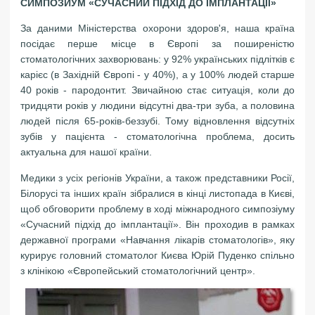
СИМПОЗИУМ «СУЧАСНИЙ ПІДХІД ДО ІМПЛАНТАЦІЇ»
За даними Міністерства охорони здоров'я, наша країна
посідає перше місце в Європі за поширеністю
стоматологічних захворювань: у 92% українських підлітків є
карієс (в Західній Європі - у 40%), а у 100% людей старше
40 років - пародонтит. Звичайною стає ситуація, коли до
тридцяти років у людини відсутні два-три зуба, а половина
людей після 65-років-беззубі. Тому відновлення відсутніх
зубів у пацієнта - стоматологічна проблема, досить
актуальна для нашої країни.
Медики з усіх регіонів України, а також представники Росії,
Білорусі та інших країн зібралися в кінці листопада в Києві,
щоб обговорити проблему в ході міжнародного симпозіуму
«Сучасний підхід до імплантації». Він проходив в рамках
державної програми «Навчання лікарів стоматологів», яку
курирує головний стоматолог Києва Юрій Пуденко спільно
з клінікою «Європейський стоматологічний центр».