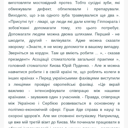
виготовляти мостовідний протез. Тобто сусідні зуби, які
обмежували дефект, обпилювали і препарували.
Виходило, що з-за одного зуба травмувалися ще два ».
«Присутні тут - лікарі, це люди які дали клятву Гіппократа і
зобов'язані допомагати тому, хто цього потребує.
Допомагати людям можна двома шляхами. Перший - не
шкодити, другий - вилікувати. Адже можна сказати
хворому: «Знаєте, я не можу допомогти в вашому випадку.
Зверніться за кордон. Там це вміють робити ... », - сказав
президент« Асоціації стоматологів загальної практики »,
головний стоматолог Києва Юрій Пуденко. - Але ж можна
навчитися робити і в своїй країні те, що роблять колеги в
інших країнах ».Перед українськими фахівцями виступили
з лекціями провідні європейські фахівці. «Це вкрай
важливо - інтенсифікувати співпрацю між нашими
країнами. - зауважив один з учасників. - Правда, співпраця
між Україною і Сербією розвивається в основному в
політико-економічній сфері. Гірше йде справа в науці та
охороні здоров'я. Але ми сповнені ентузіазму. Наприклад,
це вже мій третій візит до Києва. Ми починали працювати в