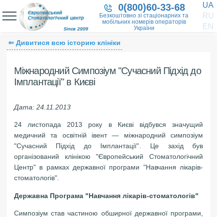
UA
0(800)60-33-68
RU
Безкоштовно зі стаціонарних та
мобільних номерів операторів
EN
України
⇐ Дивитися всю історию клініки
Міжнародний Симпозіум "Сучасний Підхід до
Імплантації" в Києві
Дата: 24.11.2013
24 листопада 2013 року в Києві відбувся значущий
медичний та освітній івент — міжнародний симпозіум
"Сучасний Підхід до Імплантації". Це захід був
організований клінікою "Європейський Стоматологічний
Центр" в рамках державної програми "Навчання лікарів-
стоматологів".
Державна Програма "Навчання лікарів-стоматологів"
Симпозіум став частиною обширної державної програми,