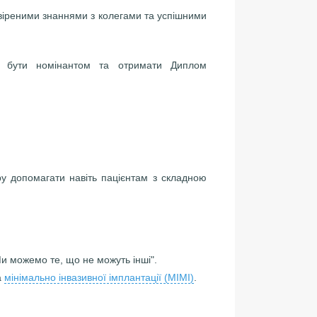
евіреними знаннями з колегами та успішними
ь бути номінантом та отримати Диплом
тру допомагати навіть пацієнтам з складною
Ми можемо те, що не можуть інші".
а
мінімально інвазивної імплантації (MIMI)
.