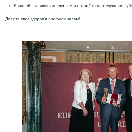
Європейська якість послуг з імплантації та протезування зубі
Довірте своє здоров'я професіоналам!