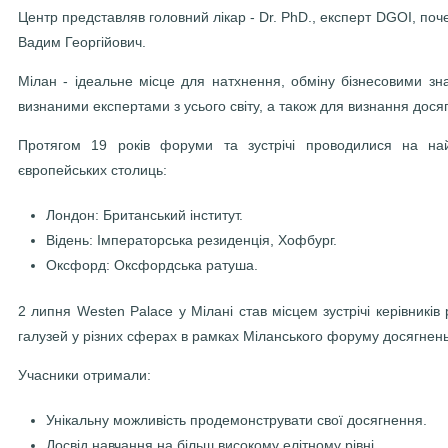
Центр представляв головний лікар - Dr. PhD., експерт DGOI, по
Вадим Георгійович.
Мілан - ідеальне місце для натхнення, обміну бізнесовими з
визнаними експертами з усього світу, а також для визнання дося
Протягом 19 років форуми та зустрічі проводилися на на
європейських столиць:
Лондон: Британський інститут.
Відень: Імператорська резиденція, Хофбург.
Оксфорд: Оксфордська ратуша.
2 липня Westen Palace у Мілані став місцем зустрічі керівників 
галузей у різних сферах в рамках Міланського форуму досягнень
Учасники отримали:
Унікальну можливість продемонструвати свої досягнення.
Досвід навчання на більш високому елітному рівні.