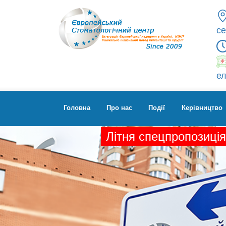
се
ел
Головна
Про нас
Події
Керівництво
Літня спецпропозиція