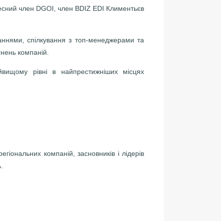
чесний член DGOI, член BDIZ EDI Климентьєв
наннями, спілкування з топ-менеджерами та
гнень компаній.
йвищому рівні в найпрестижніших місцях
регіональних компаній, засновників і лідерів
.