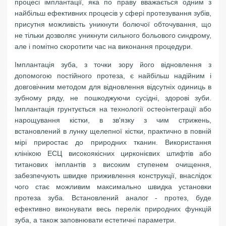
процесі імплантації, яка по праву вважається одним з
найбільш ефективних процесів у сфері протезування зубів,
присутня можливість уникнути болючої обточування, що
не тільки дозволяє уникнути сильного больового синдрому,
але і помітно скоротити час на виконання процедури.
Імплантація зуба, з точки зору його відновлення з
допомогою постійного протеза, є найбільш надійним і
довговічним методом для відновлення відсутніх одиниць в
зубному ряду, не пошкоджуючи сусідні, здорові зуби.
Імплантація грунтується на технології остеоінтеграції або
нарощування кістки, в зв'язку з чим стрижень,
встановлений в лунку щелепної кістки, практично в повній
мірі приростає до природних тканин. Використання
клінікою ЕСЦ високоякісних цирконієвих штифтів або
титанових імплантів з високим ступенем очищення,
забезпечують швидке приживлення конструкції, внаслідок
чого стає можливим максимально швидка установки
протеза зуба. Встановлений аналог - протез, буде
ефективно виконувати весь перелік природних функцій
зуба, а також заповнювати естетичні параметри.