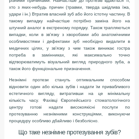
різними причинами. Найчастіше до протезів вдаються ті,
хто з яких-небудь причин (травми, тверда шкідлива їжа,
удари і ін.) Втратив власний зуб або його істотну частину. В
такому випадку найчастіше потрібно заміна його на
штучний аналог в екстреному порядку. Також трапляються
випадки, коли в зв'язку з хворобами або анатомічними
особливостями і дефектами зуб необхідно видалити в
медичних цілях, у зв'язку з чим також виникає гостра
потреба в замінниках, які максимально точно
відтворюватимуть візуальний вигляд природного зуба, а
також його функціональне призначення.
Незнімні протези стануть оптимальним способом
відновити один або кілька зубів і надати їм привабливого
естетичного вигляду, витративши на це мінімальну
кількість часу. Фахівці Європейського стоматологічного
центру готові надати високоякісні послуги по
протезуванню незнімними конструкціями, виконуючи
процедуру особливо дбайливо і безболісно.
Що таке незнімне протезування зубів?