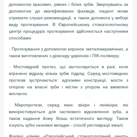
допомогою красивих, рівних і білих зубів. Звернувшись за
допомогою до кваліфікованих фахівців, пацієнт може
отримати слушні рекомендації, а також допомога у виборі
виду протезування. В Європейському стоматологічному
центрі процедура протезування здійснюється наступними
способами:
· Протезування з допомогою коронок: металокерамічних, а
також виготовлених з діоксиду цирконію і ПІК-полімеру.
· Мостовідний протез, що застосовується в разі, коли
втрачено відразу кілька зубів підряд. Серед мостовидних
протезів зустрічаються: адгезивні конструкції, мости з
опорою на власні зуби і містки з упором на вживлені
імпланти.
· Мікропротези, серед яких: вініри і люмініри, які
використовуються для часткового відновлення зуба, а
також надання йому більш естетичного вигляду. Також
існують зубні незнімні вкладки - спосіб реставрації емалі.
Фахівці клініки «Європейський стоматологічний центр»