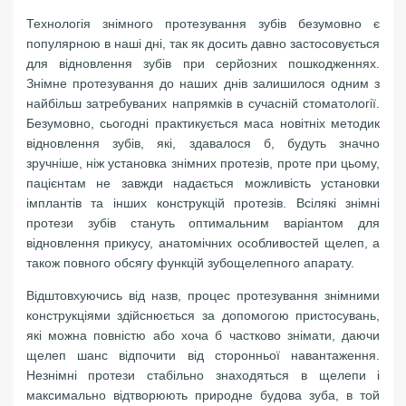
Технологія знімного протезування зубів безумовно є
популярною в наші дні, так як досить давно застосовується
для відновлення зубів при серйозних пошкодженнях.
Знімне протезування до наших днів залишилося одним з
найбільш затребуваних напрямків в сучасній стоматології.
Безумовно, сьогодні практикується маса новітніх методик
відновлення зубів, які, здавалося б, будуть значно
зручніше, ніж установка знімних протезів, проте при цьому,
пацієнтам не завжди надається можливість установки
імплантів та інших конструкцій протезів. Всілякі знімні
протези зубів стануть оптимальним варіантом для
відновлення прикусу, анатомічних особливостей щелеп, а
також повного обсягу функцій зубощелепного апарату.
Відштовхуючись від назв, процес протезування знімними
конструкціями здійснюється за допомогою пристосувань,
які можна повністю або хоча б частково знімати, даючи
щелеп шанс відпочити від сторонньої навантаження.
Незнімні протези стабільно знаходяться в щелепи і
максимально відтворюють природне будова зуба, в той