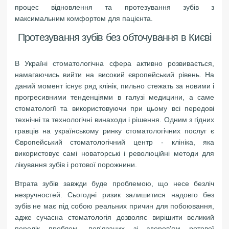
процес відновлення та протезування зубів з
максимальним комфортом для пацієнта.
Протезування зубів без обточування в Києві
В Україні стоматологічна сфера активно розвивається,
намагаючись вийти на високий європейський рівень. На
даний момент існує ряд клінік, пильно стежать за новими і
прогресивними тенденціями в галузі медицини, а саме
стоматології та використовуючи при цьому всі передові
технічні та технологічні винаходи і рішення. Одним з гідних
гравців на українському ринку стоматологічних послуг є
Європейський стоматологічний центр - клініка, яка
використовує самі новаторські і революційні методи для
лікування зубів і ротової порожнини.
Втрата зубів завжди буде проблемою, що несе безліч
незручностей. Сьогодні ризик залишитися надовго без
зубів не має під собою реальних причин для побоювання,
адже сучасна стоматологія дозволяє вирішити великий
перелік проблем, пов'язаних зі здоров'ям ротової