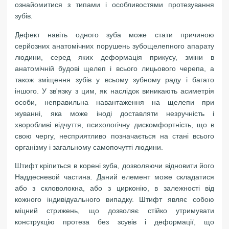
ознайомитися з типами і особливостями протезування
зубів.
Дефект навіть одного зуба може стати причиною
серйозних анатомічних порушень зубощелепного апарату
людини, серед яких деформація прикусу, зміни в
анатомічній будові щелеп і всього лицьового черепа, а
також зміщення зубів у всьому зубному раду і багато
іншого. У зв'язку з цим, як наслідок виникають асиметрія
особи, неправильна навантаження на щелепи при
жуванні, яка може іноді доставляти незручність і
хворобливі відчуття, психологічну дискомфортність, що в
свою чергу, несприятливо позначається на стані всього
організму і загальному самопочутті людини.
Штифт кріпиться в корені зуба, дозволяючи відновити його
Наддесневой частина. Даний елемент може складатися
або з скловолокна, або з цирконію, в залежності від
кожного індивідуального випадку. Штифт являє собою
міцний стрижень, що дозволяє стійко утримувати
конструкцію протеза без зсувів і деформації, що