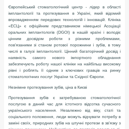
Європейський стоматологічний центр - лідер в області
імплантології та протезування в Україні, який відомий
впровадженням передових технологій і інновацій. Клініка
«ЕСЦ» є офіційним представником німецької Асоціації
оральних імплантологів (DGOI) в нашій країні і володіє
цінним досвідом роботи з різними проблемами,
пов'язаними зі станом ротової порожнини і зубів, в тому
числі в галузі імплантології. Цінний багаторічний досвід і
наявність самого нового імпортного обладнання
забезпечують роботу нашої клініки на найбільш високому
рівні і роблять її одним з ключових гравців на ринку
стоматологічних послуг України та Східної Європи.
Незнімне протезування зубів, ціна в Києві
Протезування зубів є затребуваною стоматологічної
послугою в даний час для істотного відсотка сучасного
українського населення. Незалежно від віку, статі та
соціального положення, люди можуть відчувати потребу в
заміні своїх, природних зубів на штучні протези в зв'язку з