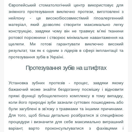
Європейський стоматологічний центр використовує для
знімного протезування виключно протези, виготовлені з
нейлону - це високобіосовместімий гіпоалергенний
матеріал, який дозволяє створити максимально легку
конструкцію, завдяки чому він не травмує м'які тканини
ротової порожнини і створює мінімальне навантаження на
щелепи. Ми готові гарантувати виключно високий
результат, так як є одним з лідерів в сфері імплантації та
протезування зубів в Україні.
Протезування зубів на штифтах
Установка зубних протезів - процес, завдяки якому
бажаючий може знайти бездоганну посмішку і відновити
прямі функції зубощелепного комплексу в тому випадку,
коли його природні зуби зазнали суттєвих пошкоджень або
були загублені в зв'язку з травмами та іншими причинами.
Для того, щоб більш детально розібратися зі специфікою
процедури і визначити для себе максимально виграшний
варіант, варто проконсультуватися з фахівцями і