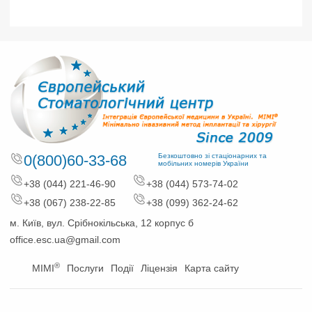
0(800)60-33-68
Безкоштовно зі стаціонарних та
мобільних номерів України
+38 (044) 221-46-90
+38 (044) 573-74-02
+38 (067) 238-22-85
+38 (099) 362-24-62
м. Київ, вул. Срібнокільська, 12 корпус б
office.esc.ua@gmail.com
®
MIMI
Послуги
Події
Ліцензія
Карта сайту