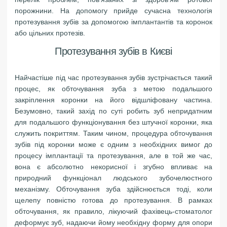
порожнини. На допомогу прийде сучасна технологія
протезування зубів за допомогою імплантантів та коронок
або цільних протезів.
Протезування зубів в Києві
Найчастіше під час протезування зубів зустрічається такий
процес, як обточування зуба з метою подальшого
закріплення коронки на його відшліфовану частина.
Безумовно, такий захід по суті робить зуб непридатним
для подальшого функціонування без штучної коронки, яка
служить покриттям. Таким чином, процедура обточування
зубів під коронки може є одним з необхідних вимог до
процесу імплантації та протезування, але в той же час,
вона є абсолютно некорисної і згубно впливає на
природний функціонал людського зубочелюстного
механізму. Обточування зуба здійснюється тоді, коли
щелепу повністю готова до протезування. В рамках
обточування, як правило, лікуючий фахівець-стоматолог
деформує зуб, надаючи йому необхідну форму для опори