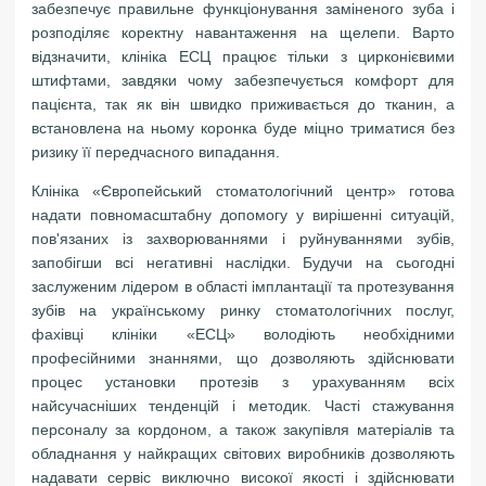
забезпечує правильне функціонування заміненого зуба і
розподіляє коректну навантаження на щелепи. Варто
відзначити, клініка ЕСЦ працює тільки з цирконієвими
штифтами, завдяки чому забезпечується комфорт для
пацієнта, так як він швидко приживається до тканин, а
встановлена ​​на ньому коронка буде міцно триматися без
ризику її передчасного випадання.
Клініка «Європейський стоматологічний центр» готова
надати повномасштабну допомогу у вирішенні ситуацій,
пов'язаних із захворюваннями і руйнуваннями зубів,
запобігши всі негативні наслідки. Будучи на сьогодні
заслуженим лідером в області імплантації та протезування
зубів на українському ринку стоматологічних послуг,
фахівці клініки «ЕСЦ» володіють необхідними
професійними знаннями, що дозволяють здійснювати
процес установки протезів з урахуванням всіх
найсучасніших тенденцій і методик. Часті стажування
персоналу за кордоном, а також закупівля матеріалів та
обладнання у найкращих світових виробників дозволяють
надавати сервіс виключно високої якості і здійснювати