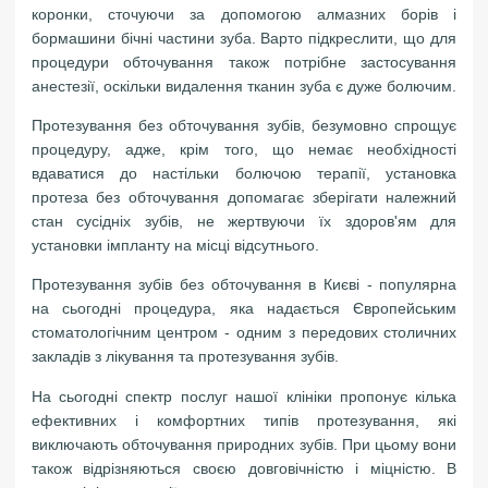
коронки, сточуючи за допомогою алмазних борів і
бормашини бічні частини зуба. Варто підкреслити, що для
процедури обточування також потрібне застосування
анестезії, оскільки видалення тканин зуба є дуже болючим.
Протезування без обточування зубів, безумовно спрощує
процедуру, адже, крім того, що немає необхідності
вдаватися до настільки болючою терапії, установка
протеза без обточування допомагає зберігати належний
стан сусідніх зубів, не жертвуючи їх здоров'ям для
установки імпланту на місці відсутнього.
Протезування зубів без обточування в Києві - популярна
на сьогодні процедура, яка надається Європейським
стоматологічним центром - одним з передових столичних
закладів з лікування та протезування зубів.
На сьогодні спектр послуг нашої клініки пропонує кілька
ефективних і комфортних типів протезування, які
виключають обточування природних зубів. При цьому вони
також відрізняються своєю довговічністю і міцністю. В