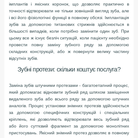
імплантів і якісних коронок, що дозволяє практично в
точності відтворювати не тільки зовнішній вигляд зуба, але
і всі його фізіологічні функції в повному обсязі. Імплантація
зубів за допомогою титанових стрижнів здійснюється в
більшості випадків, коли потрібно замінити один зуб. При
цьому все ж існує безліч ситуацій, коли пацієнту необхідно
провести повну заміну зубного ряду за допомогою
складних конструкцій, або ж повернути велику частину
відсутніх зубів.
Зубні протези: скільки коштує послуга?
Заміна зубів штучними протезами - багатоетапний процес,
який допомагає відновити зубний ряд шляхом заміщення
видаленого зуба або всього ряду за допомогою штучних
аналогів. Процес установки знімних протезів здійснюється
за допомогою специфічних конструкцій і спеціальних
кріплень, які дозволяють відтворювати весь зубний ряд
або його суттєвий фрагмент за допомогою монолітних
пристосувань. Якісний знімний протез дозволяє в повному