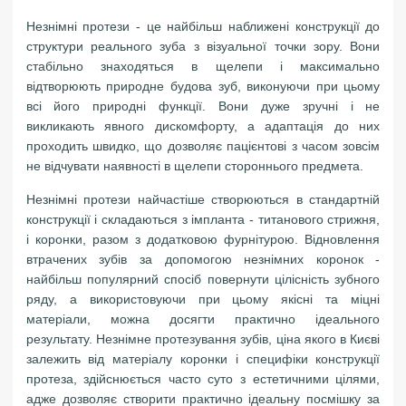
Незнімні протези - це найбільш наближені конструкції до
структури реального зуба з візуальної точки зору. Вони
стабільно знаходяться в щелепи і максимально
відтворюють природне будова зуб, виконуючи при цьому
всі його природні функції. Вони дуже зручні і не
викликають явного дискомфорту, а адаптація до них
проходить швидко, що дозволяє пацієнтові з часом зовсім
не відчувати наявності в щелепи стороннього предмета.
Незнімні протези найчастіше створюються в стандартній
конструкції і складаються з імпланта - титанового стрижня,
і коронки, разом з додатковою фурнітурою. Відновлення
втрачених зубів за допомогою незнімних коронок -
найбільш популярний спосіб повернути цілісність зубного
ряду, а використовуючи при цьому якісні та міцні
матеріали, можна досягти практично ідеального
результату. Незнімне протезування зубів, ціна якого в Києві
залежить від матеріалу коронки і специфіки конструкції
протеза, здійснюється часто суто з естетичними цілями,
адже дозволяє створити практично ідеальну посмішку за