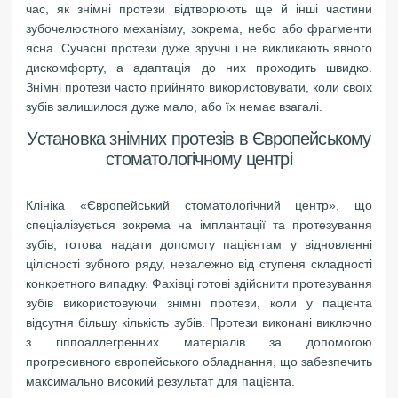
час, як знімні протези відтворюють ще й інші частини
зубочелюстного механізму, зокрема, небо або фрагменти
ясна. Сучасні протези дуже зручні і не викликають явного
дискомфорту, а адаптація до них проходить швидко.
Знімні протези часто прийнято використовувати, коли своїх
зубів залишилося дуже мало, або їх немає взагалі.
Установка знімних протезів в Європейському
стоматологічному центрі
Клініка «Європейський стоматологічний центр», що
спеціалізується зокрема на імплантації та протезування
зубів, готова надати допомогу пацієнтам у відновленні
цілісності зубного ряду, незалежно від ступеня складності
конкретного випадку. Фахівці готові здійснити протезування
зубів використовуючи знімні протези, коли у пацієнта
відсутня більшу кількість зубів. Протези виконані виключно
з гіппоаллегренних матеріалів за допомогою
прогресивного європейського обладнання, що забезпечить
максимально високий результат для пацієнта.