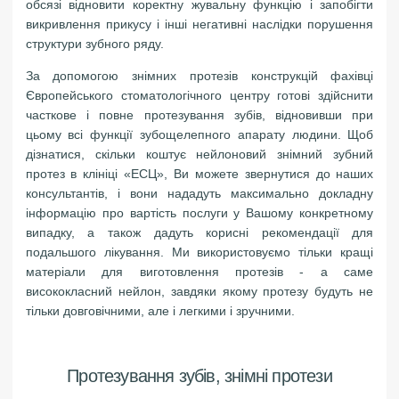
обсязі відновити коректну жувальну функцію і запобігти
викривлення прикусу і інші негативні наслідки порушення
структури зубного ряду.
За допомогою знімних протезів конструкцій фахівці
Європейського стоматологічного центру готові здійснити
часткове і повне протезування зубів, відновивши при
цьому всі функції зубощелепного апарату людини. Щоб
дізнатися, скільки коштує нейлоновий знімний зубний
протез в клініці «ЕСЦ», Ви можете звернутися до наших
консультантів, і вони нададуть максимально докладну
інформацію про вартість послуги у Вашому конкретному
випадку, а також дадуть корисні рекомендації для
подальшого лікування. Ми використовуємо тільки кращі
матеріали для виготовлення протезів - а саме
висококласний нейлон, завдяки якому протезу будуть не
тільки довговічними, але і легкими і зручними.
Протезування зубів, знімні протези