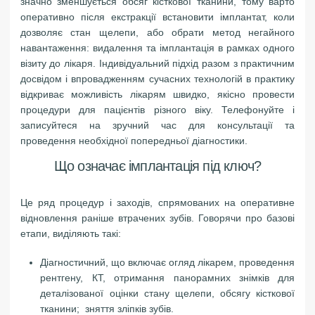
значно зменшується обсяг кісткової тканини, тому варто
оперативно після екстракції встановити імплантат, коли
дозволяє стан щелепи, або обрати метод негайного
навантаження: видалення та імплантація в рамках одного
візиту до лікаря. Індивідуальний підхід разом з практичним
досвідом і впровадженням сучасних технологій в практику
відкриває можливість лікарям швидко, якісно провести
процедури для пацієнтів різного віку. Телефонуйте і
записуйтеся на зручний час для консультації та
проведення необхідної попередньої діагностики.
Що означає імплантація під ключ?
Це ряд процедур і заходів, спрямованих на оперативне
відновлення раніше втрачених зубів. Говорячи про базові
етапи, виділяють такі:
Діагностичний, що включає огляд лікарем, проведення
рентгену, КТ, отримання панорамних знімків для
деталізованої оцінки стану щелепи, обсягу кісткової
тканини; зняття зліпків зубів.