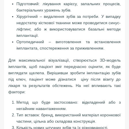
Підготовчий: лікування карієсу, запальних процесів,
бактеріальних уражень зубів.
Хірургічний – видалення зубів за потреби. У випадку
недостатку кісткової тканини може проводитися синус-
ліфтинг, або ж використовуватися базальні методи
імплантації.
Ортопедичний – виготовлення та встановлення
імплантата, спостереження за приживленням.
Для максимальної візуалізації, створюється 3D-модель
імплантів, щоб пацієнт зміг передчасно оцінити, як буде
виглядати щелепа. Вирішивши зробити імплантацію зубів
під ключ, паціент може дізнатися ціну після візиту до
лікаря та результатів обстежень. На неї впливають такі
фактори:
Метод що буде застосовано: відкладений або з
негайним навантаженням.
Тип вставок: бренд, використаний матеріал коронкової
частини, цільна або складова конструкція.
Кількість нових штучних зубів та їх різновидності.