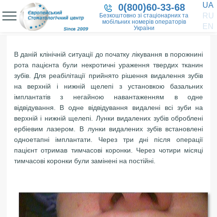
UA
0(800)60-33-68
RU
Безкоштовно зі стаціонарних та
мобільних номерів операторів
EN
України
В даній клінічній ситуації до початку лікування в порожнині
рота пацієнта були некротичні ураження твердих тканин
зубів. Для реабілітації прийнято рішення видалення зубів
на верхній і нижній щелепі з установкою базальних
імплантатів з негайною навантаженням в одне
відвідування. В одне відвідування видалені всі зуби на
верхній і нижній щелепі. Лунки видалених зубів оброблені
ербіевим лазером. В лунки видалених зубів встановлені
одноетапні імплантати. Через три дні після операції
пацієнт отримав тимчасові коронки. Через чотири місяці
тимчасові коронки були замінені на постійні.