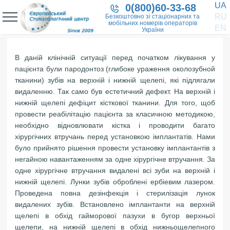
UA
0(800)60-33-68
RU
Безкоштовно зі стаціонарних та
мобільних номерів операторів
EN
України
В даній клінічній ситуації перед початком лікування у
пацієнта були пародонтоз (глибоке ураження околозубной
тканини) зубів на верхній і нижній щелепі, які підлягали
видаленню. Так само був естетичний дефект. На верхній і
нижній щелепі дефіцит кісткової тканини. Для того, щоб
провести реабілітацію пацієнта за класичною методикою,
необхідно відновлювати кістка і проводити багато
хірургічних втручань перед установкою імплантатів. Нами
було прийнято рішення провести установку імплантантів з
негайною навантаженням за одне хірургічне втручання. За
одне хірургічне втручання видалені всі зуби на верхній і
нижній щелепі. Лунки зубів оброблені ербіевим лазером.
Проведена повна дезінфекція і стерилізація лунок
видалених зубів. Встановлено імплантанти на верхній
щелепі в обхід гайморової пазухи в бугор верхньої
щелепи, на нижній щелепі в обхід нижньощелепного