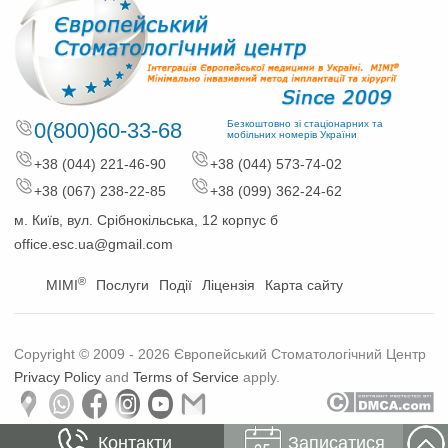
0(800)60-33-68
Безкоштовно зі стаціонарних та
мобільних номерів України
+38 (044) 221-46-90
+38 (044) 573-74-02
+38 (067) 238-22-85
+38 (099) 362-24-62
м. Київ, вул. Срібнокільська, 12 корпус б
office.esc.ua@gmail.com
®
MIMI
Послуги
Події
Ліцензія
Карта сайту
Copyright © 2009 - 2026 Європейський Стоматологічний Центр
Privacy Policy
and
Terms of Service
apply.
Контакти
Записатися