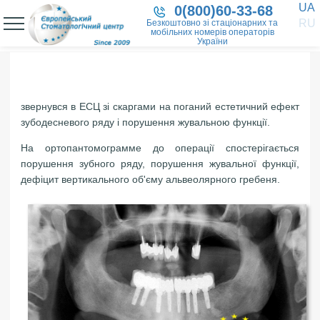
UA
0(800)60-33-68
RU
Безкоштовно зі стаціонарних та
мобільних номерів операторів
України
звернувся в ЕСЦ зі скаргами на поганий естетичний ефект
зубодесневого ряду і порушення жувальною функції.
На ортопантомограмме до операції спостерігається
порушення зубного ряду, порушення жувальної функції,
дефіцит вертикального об'єму альвеолярного гребеня.