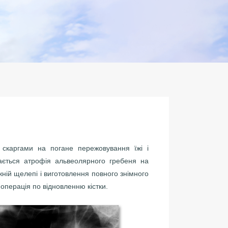
 скаргами на погане пережовування їжі і
гається атрофія альвеолярного гребеня на
жній щелепі і виготовлення повного знімного
операція по відновленню кістки.