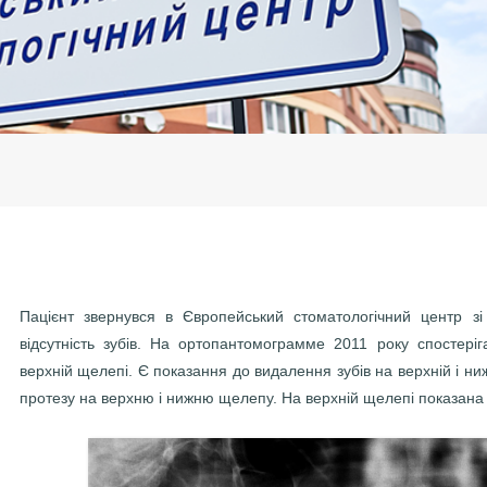
Пацієнт звернувся в Європейський стоматологічний центр зі
відсутність зубів. На ортопантомограмме 2011 року спостері
верхній щелепі. Є показання до видалення зубів на верхній і ни
протезу на верхню і нижню щелепу. На верхній щелепі показана 