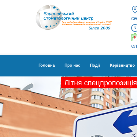
се
ел
Головна
Про нас
Події
Керівництво
Літня спецпропозиція