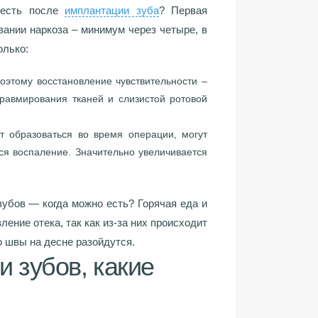
я есть после
имплантации зуба
? Первая
вании наркоза – минимум через четыре, в
олько:
оэтому восстановление чувствительности –
травмирования тканей и слизистой ротовой
т образоваться во время операции, могут
ся воспаление. Значительно увеличивается
зубов — когда можно есть? Горячая еда и
ление отека, так как из-за них происходит
то швы на десне разойдутся.
и зубов, какие