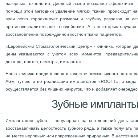
лазерные технологии. Диодный лазер позволяет эффективно 
помощи этой методики удаление мягких тканей происходит на
врач легко корректирует размеры и глубину разрезов на де
противовоспалительное воздействие. А в некоторых случаях
восстановление поврежденной костной ткани пациентов.
«Европейский Стоматологический Центр» - клиника, которая де
цены указываются с учетом всех моментов: предварительны
доктора, протез, осмотры, имплантат.
Наша клиника представлена в качестве эксклюзивного партне
AG», тут же и по реализации имплантатов «ROOTT», отсюда
осуществляется без лишних накруток, что и добавляет очередн
Зубные импланты
Имплантация зубов – популярная на сегодняшний день стом
восстанавливать целостность зубного ряда, а также получать 
на месте неровных или поврежденных природных. В настоящее 