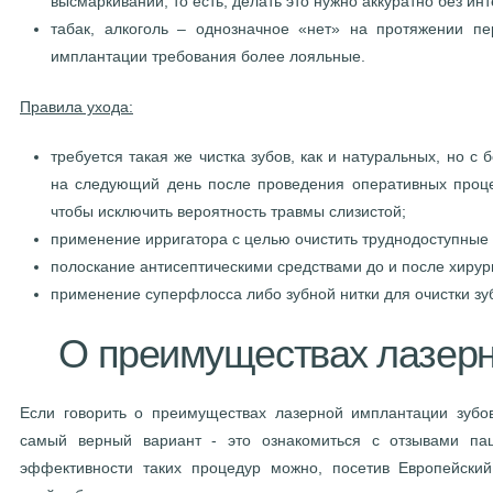
высмаркивании, то есть, делать это нужно аккуратно без ин
табак, алкоголь – однозначное «нет» на протяжении пе
имплантации требования более лояльные.
Правила ухода:
требуется такая же чистка зубов, как и натуральных, но с
на следующий день после проведения оперативных процед
чтобы исключить вероятность травмы слизистой;
применение ирригатора с целью очистить труднодоступные 
полоскание антисептическими средствами до и после хирур
применение суперфлосса либо зубной нитки для очистки з
О преимуществах лазер
Если говорить о преимуществах лазерной имплантации зубов
самый верный вариант - это ознакомиться с отзывами пац
эффективности таких процедур можно, посетив Европейски