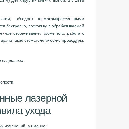
0нм) для хирургии мягких тканей, а в 1998
огии, обладает термокомпрессионными
ются бескровно, поскольку в обрабатываемой
енное сворачивание. Кроме того, работа с
 врача такие стоматологические процедуры,
ого протеза
.
олости.
анные лазерной
авила ухода
х изменений, а именно: