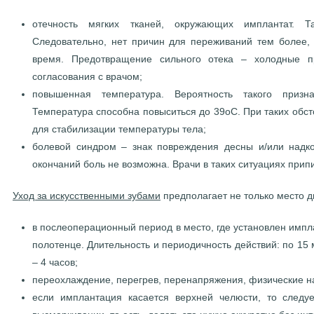
отечность мягких тканей, окружающих имплантат. Т
Следовательно, нет причин для переживаний тем более, 
время. Предотвращение сильного отека – холодные п
согласования с врачом;
повышенная температура. Вероятность такого призн
Температура способна повыситься до 39оС. При таких обст
для стабилизации температуры тела;
болевой синдром – знак повреждения десны и/или надкос
окончаний боль не возможна. Врачи в таких ситуациях пр
Уход за искусственными зубами
предполагает не только место ди
в послеоперационный период в место, где установлен импла
полотенце. Длительность и периодичность действий: по 15 
– 4 часов;
переохлаждение, перегрев, перенапряжения, физические н
если имплантация касается верхней челюсти, то следу