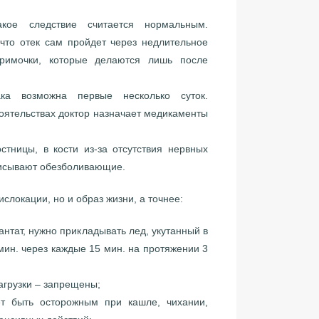
акое следствие считается нормальным.
что отек сам пройдет через недлительное
римочки, которые делаются лишь после
ака возможна первые несколько суток.
оятельствах доктор назначает медикаменты
тницы, в кости из-за отсутствия нервных
иписывают обезболивающие.
слокации, но и образ жизни, а точнее:
нтат, нужно прикладывать лед, укутанный в
мин. через каждые 15 мин. на протяжении 3
агрузки – запрещены;
ет быть осторожным при кашле, чихании,