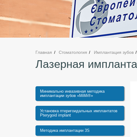
Главная
Стоматология
Имплантация зубов
Лазерная импланта
Минимально инвазивная методика
имплантации зубов «MiMi®»
Установка птеригоидальных имплантатов
Pterygoid implant
Методика имплантации 3S