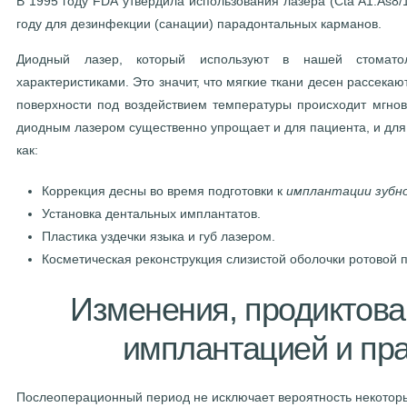
В 1995 году FDA утвердила использования лазера (Cta A1.As8/1
году для дезинфекции (санации) парадонтальных карманов.
Диодный лазер, который используют в нашей стоматол
характеристиками. Это значит, что мягкие ткани десен рассека
поверхности под воздействием температуры происходит мгнов
диодным лазером существенно упрощает и для пациента, и для
как:
Коррекция десны во время подготовки к
имплантации зубн
Установка дентальных имплантатов.
Пластика уздечки языка и губ лазером.
Косметическая реконструкция слизистой оболочки ротовой п
Изменения, продиктов
имплантацией и пр
Послеоперационный период не исключает вероятность некоторы