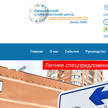
се
эл
Главная
О нас
Cобытия
Руководство
Летнее спецпредложени