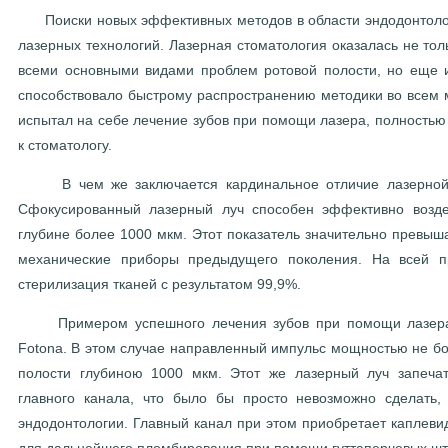
Поиски новых эффективных методов в области эндодонтолог
лазерных технологий. Лазерная стоматология оказалась не тол
всеми основными видами проблем ротовой полости, но еще 
способствовало быстрому распространению методики во всем м
испытал на себе лечение зубов при помощи лазера, полность
к стоматологу.
В чем же заключается кардинальное отличие лазерной с
Сфокусированный лазерный луч способен эффективно возде
глубине более 1000 мкм. Этот показатель значительно превыш
механические приборы предыдущего поколения. На всей пр
стерилизация тканей с результатом 99,9%.
Примером успешного лечения зубов при помощи лазера я
Fotona. В этом случае направленный импульс мощностью не бо
полости глубиною 1000 мкм. Этот же лазерный луч запеча
главного канала, что было бы просто невозможно сделать,
эндодонтологии. Главный канал при этом приобретает каплеви
для дальнейшего пломбирования при помощи гуттаперчевых шти