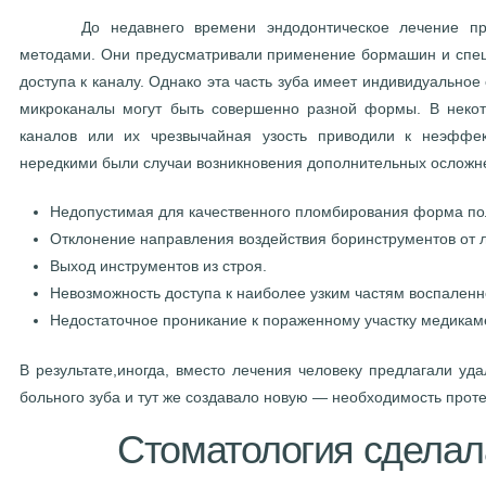
До недавнего времени эндодонтическое лечение прово
методами. Они предусматривали применение бормашин и спе
доступа к каналу. Однако эта часть зуба имеет индивидуальное 
микроканалы могут быть совершенно разной формы. В неко
каналов или их чрезвычайная узость приводили к неэффек
нередкими были случаи возникновения дополнительных осложне
Недопустимая для качественного пломбирования форма по
Отклонение направления воздействия боринструментов от л
Выход инструментов из строя.
Невозможность доступа к наиболее узким частям воспаленн
Недостаточное проникание к пораженному участку медикам
В результате,иногда, вместо лечения человеку предлагали уд
больного зуба и тут же создавало новую — необходимость прот
Стоматология сделал