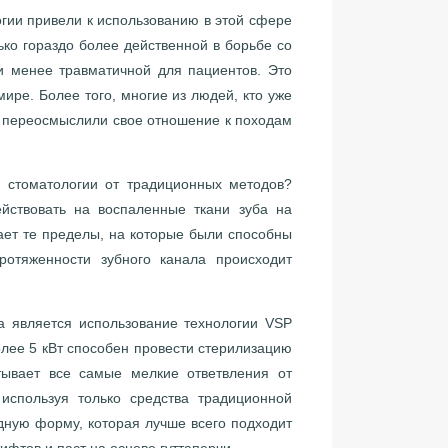
ии привели к использованию в этой сфере
ько гораздо более действенной в борьбе со
и менее травматичной для пациентов. Это
ире. Более того, многие из людей, кто уже
ю переосмыслили свое отношение к походам
томатологии от традиционных методов?
йствовать на воспаленные ткани зуба на
ает те пределы, на которые были способны
отяженности зубного канала происходит
вляется использование технологии VSP
лее 5 кВт способен провести стерилизацию
тывает все самые мелкие ответвления от
 используя только средства традиционной
дную форму, которая лучше всего подходит
фтов и паст на основе гуттаперчи.