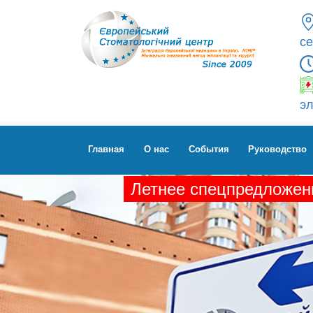
се
эл
Главная
О нас
Cобытия
Руководство
Летнее спецпредложени