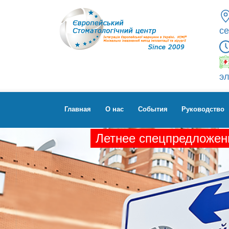
се
эл
Главная
О нас
Cобытия
Руководство
Летнее спецпредложени