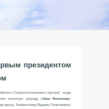
ервым президентом
ом
йского Стоматологического Центра", когда
учил почетную награду
«Знак Качества
»
му врачу, Климентьеву Вадиму Георгиевичу,