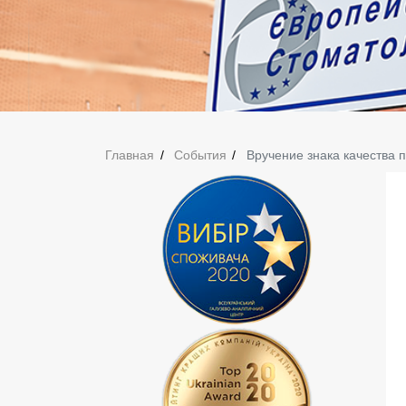
Главная
События
Вручение знака качества