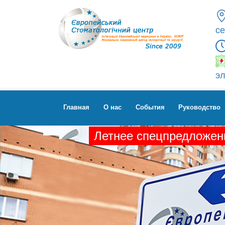
се
эл
Главная
О нас
Cобытия
Руководство
Летнее спецпредложени